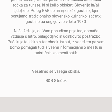
točka za turiste, ki si želijo obiskati Slovenijo in/ali
Ljubljano. Poleg B&B se nahaja naša gostilna, kjer
ponujamo tradicionalno slovensko kulinariko, začetki
gostilne pa segajo vse v leto 1930.
Naša želja je, da Vam ponudimo prijetno, domače
vzdušje s hitro, prilagodljivo in učinkovito postrežbo.
Pričakujete lahko hiter check-in/out, z veseljem pa vam
bomo pomagali tudi z vsemi informacijami o mestu in
turističnih znamenitostih.
Veselimo se vašega obiska,
B&B Striček