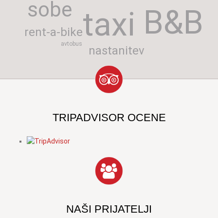
sobe
B&B
taxi
rent-a-bike
avtobus
nastanitev
TRIPADVISOR OCENE
NAŠI PRIJATELJI