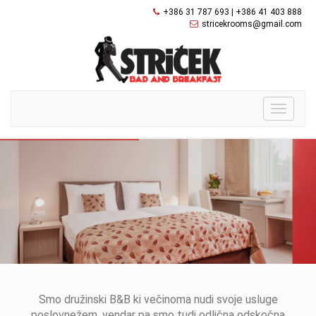
+386 31 787 693 | +386 41 403 888
stricekrooms@gmail.com
Toggle
navigati
Smo družinski B&B ki večinoma nudi svoje usluge
poslovnežem, vendar pa smo tudi odlična odskočna