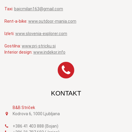
Taxi:
bajcmilan163@gmail.com
Rent-a-bike:
www.outdoor-mania.com
Izleti:
www.slovenia-explorer.com
Gostilna:
www.pri-stricku.si
Interior design:
www.indekor.info
KONTAKT
B&B Striček
Kodrova 6, 1000 Ljubljana
+386 41 403 888 (Bojan)